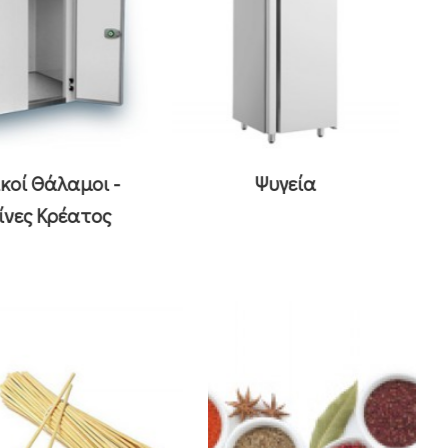
οί Θάλαμοι -
Ψυγεία
νες Κρέατος