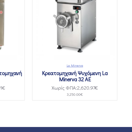
La Minerva
τομηχανή
Κρεατομηχανή Ψυχόμενη La
Minerva 32 AE
1€
Χωρίς ΦΠΑ:2,620.97€
3,250.00€