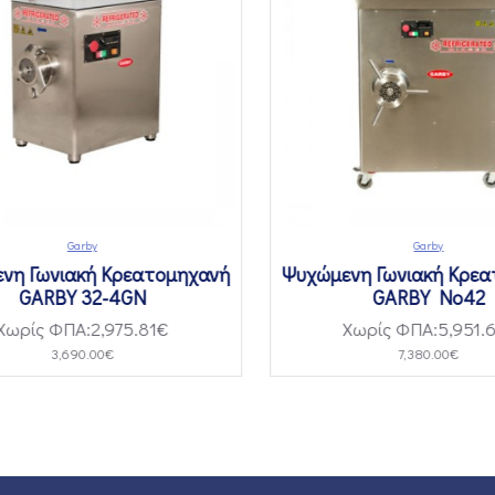
Garby
Garby
η Γωνιακή Κρεατομηχανή
Ψυχώμενη Γωνιακή Κρεα
GARBY 32-4GN
GARBY No42
ωρίς ΦΠΑ:2,975.81€
Χωρίς ΦΠΑ:5,951.6
3,690.00€
7,380.00€