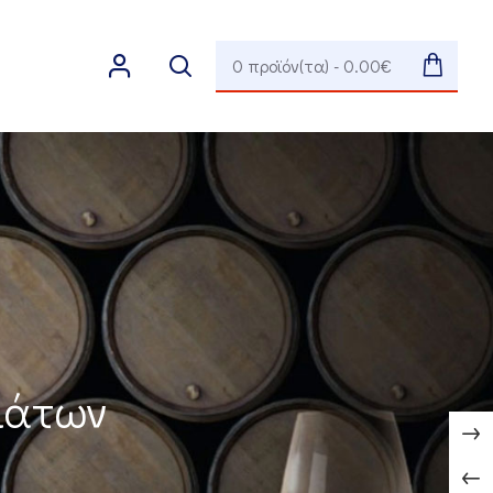
0 προϊόν(τα) - 0.00€
μάτων