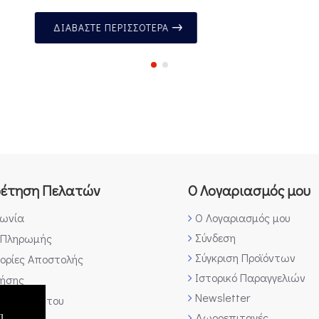
ΔΙΑΒΆΣΤΕ ΠΕΡΙΣΣΌΤΕΡΑ
ρέτηση Πελατών
Ο Λογαριασμός μου
νωνία
Ο Λογαριασμός μου
Σύνδεση
 Πληρωμής
Σύγκριση Προϊόντων
ορίες Αποστολής
Ιστορικό Παραγγελιών
ρήσης
Newsletter
κή Απορρήτου
ι
Δωροεπιταγές