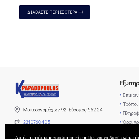
ΔΙΑΒΆΣΤΕ ΠΕΡΙΣΣΌΤΕΡΑ
Εξυπη
Επικοι
Τρόποι
Μακεδονομάχων 92, Εύοσμος 562 24
Πληροφ
2310760405
Όροι Χ
Πολιτι
Facebook
Αυτός ο ιστότοπος χρησιμοποιεί cookies για να διασφαλίσει ότ