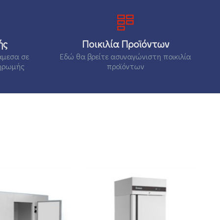
ής
Ποικιλία Προϊόντων
άμεσα σε
Εδώ θα βρείτε ασυναγώνιστη ποικιλία
ηρωμής
προϊόντων