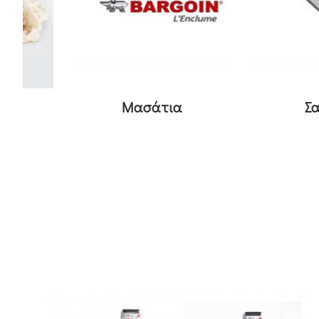
Μασάτια
Σατήρε