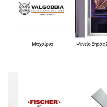
η
Μαχαίρια
Ψυγείο Ξηράς 